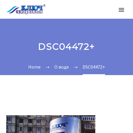
DSC04472+
Home
О воде
DSC04472+