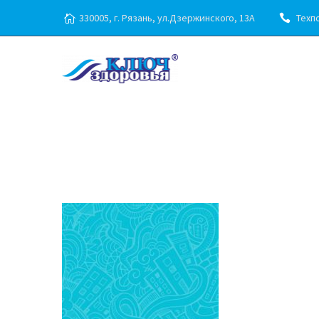
330005, г. Рязань, ул.Дзержинского, 13А
Техпо