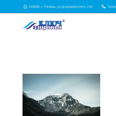
330005, г. Рязань, ул.Дзержинского, 13А
Техпо