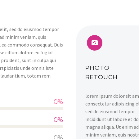
 elit, sed do eiusmod tempor
 ad minim veniam, quis


 ex ea commodo consequat. Duis
sse cillum dolore eu fugiat
proident, sunt in culpa qui
PHOTO
rspiciatis unde omnis iste
e laudantium, totam rem
RETOUCH
lorem ipsum dolor sit am
0%
consectetur adipisicing el
sed do eiusmod tempor
0%
incididunt ut labore et d
magna aliqua. Ut enim ad
minim veniam, quis nost
0%