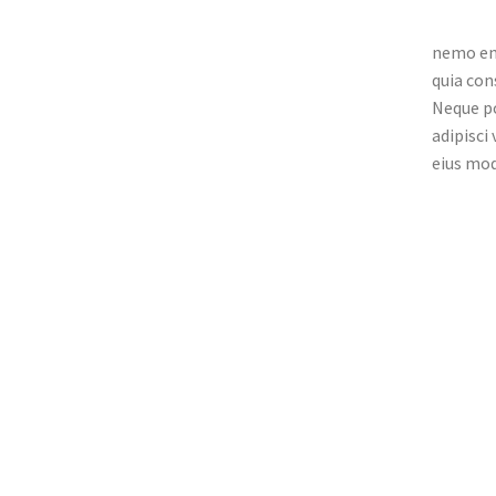
nemo eni
quia con
Neque po
adipisci
eius mod