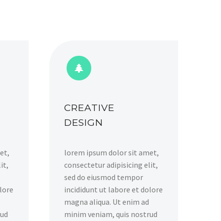


CREATIVE
DESIGN
et,
lorem ipsum dolor sit amet,
it,
consectetur adipisicing elit,
sed do eiusmod tempor
olore
incididunt ut labore et dolore
magna aliqua. Ut enim ad
rud
minim veniam, quis nostrud