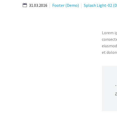
31.03.2016
Footer (Demo)
Splash Light-02 (
Lorem ip
consecte
eiusmod 
et dolor