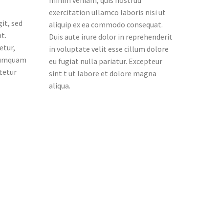
exercitation ullamco laboris nisi ut
it, sed
aliquip ex ea commodo consequat.
t.
Duis aute irure dolor in reprehenderit
etur,
in voluptate velit esse cillum dolore
 numquam
eu fugiat nulla pariatur. Excepteur
tetur
sint t ut labore et dolore magna
aliqua.