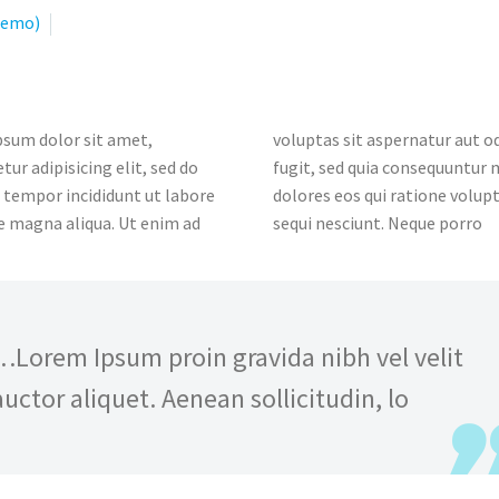
Demo)
0
sum dolor sit amet,
voluptas sit aspernatur aut od
tur adipisicing elit, sed do
fugit, sed quia consequuntur
tempor incididunt ut labore
dolores eos qui ratione volu
e magna aliqua. Ut enim ad
sequi nesciunt. Neque porro
…Lorem Ipsum proin gravida nibh vel velit
auctor aliquet. Aenean sollicitudin, lo