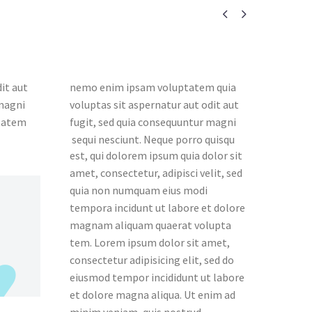


it aut
nemo enim ipsam voluptatem quia
 magni
voluptas sit aspernatur aut odit aut
ptatem
fugit, sed quia consequuntur magni
sequi nesciunt. Neque porro quisqu
est, qui dolorem ipsum quia dolor sit
amet, consectetur, adipisci velit, sed
quia non numquam eius modi
tempora incidunt ut labore et dolore
magnam aliquam quaerat volupta
tem. Lorem ipsum dolor sit amet,
consectetur adipisicing elit, sed do
eiusmod tempor incididunt ut labore
et dolore magna aliqua. Ut enim ad
minim veniam, quis nostrud