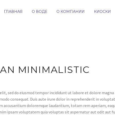
ГЛАВНАЯ
О ВОДЕ
О КОМПАНИИ
КИОСКИ
AN MINIMALISTIC
elit, sed do eiusmod tempor incididunt ut labore et dolore magna
modo consequat. Duis aute irure dolor in reprehenderit in voluptate
tem accusantium doloremque laudantium, totam rem aperiam, eaque i
nim ipsam voluptatem quia voluptas sit aspernatur aut odit aut fu