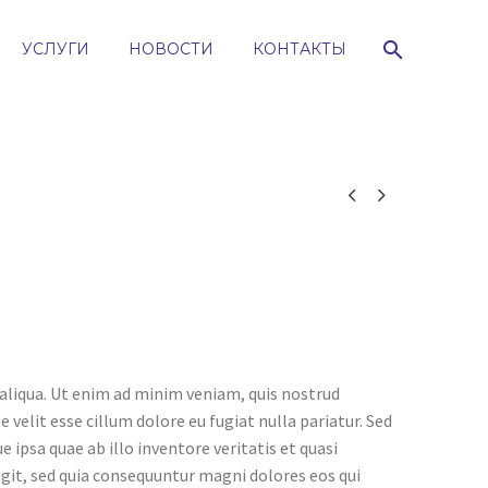
УСЛУГИ
НОВОСТИ
КОНТАКТЫ


 aliqua. Ut enim ad minim veniam, quis nostrud
 velit esse cillum dolore eu fugiat nulla pariatur. Sed
psa quae ab illo inventore veritatis et quasi
git, sed quia consequuntur magni dolores eos qui