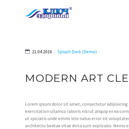
21.04.2016
Splash Dark (Demo)
0
MODERN ART
CLE
Lorem ipsum dolor sit amet, consectetur adipisicing 
exercitation ullamco laboris nisi ut aliquip ex ea com
ut spiciatis unde omnis iste natus error sit volupta
architecto beatae vitae dicta sunt explicabo. Nemo e