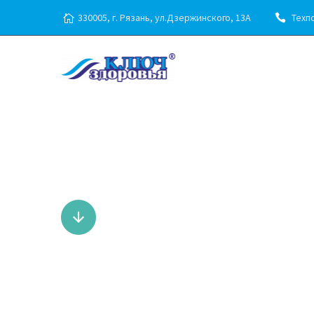
330005, г. Рязань, ул.Дзержинского, 13А
Техпо