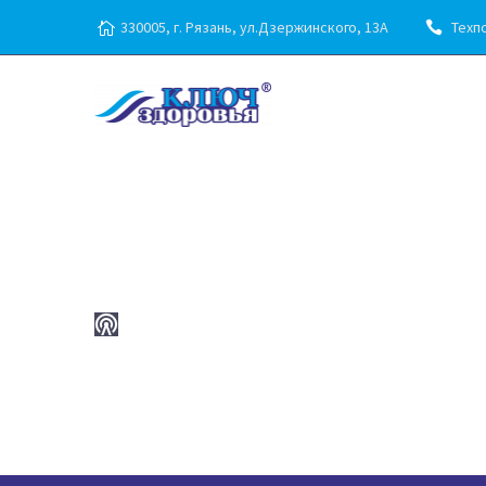
330005, г. Рязань, ул.Дзержинского, 13А
Техпо