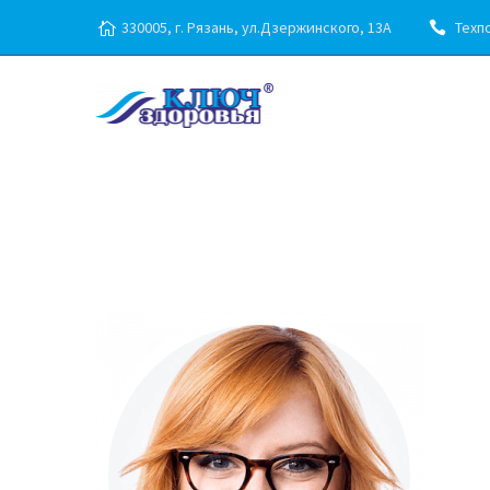
330005, г. Рязань, ул.Дзержинского, 13А
Техпо