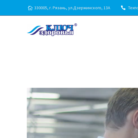
330005, г. Рязань, ул.Дзержинского, 13А
Техпо
Видеоплеер