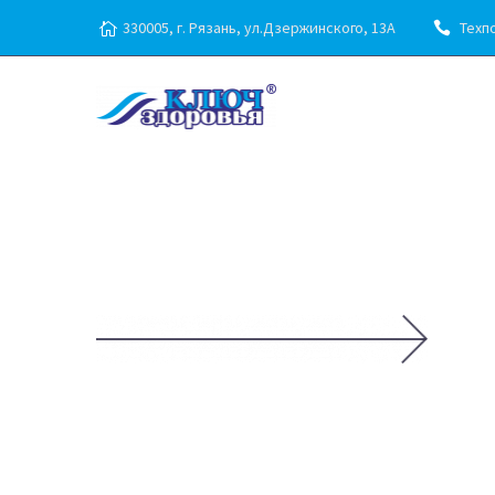
330005, г. Рязань, ул.Дзержинского, 13А
Техпо