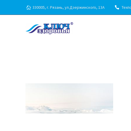
330005, г. Рязань, ул.Дзержинского, 13А
Техпо