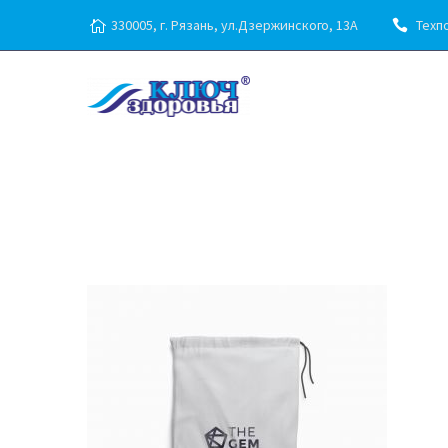
330005, г. Рязань, ул.Дзержинского, 13А
Техпо