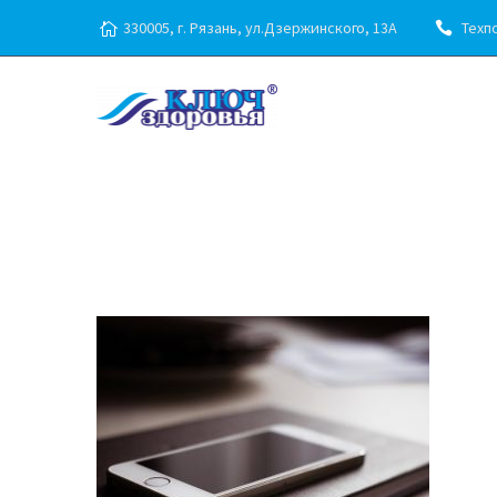
330005, г. Рязань, ул.Дзержинского, 13А
Техпо